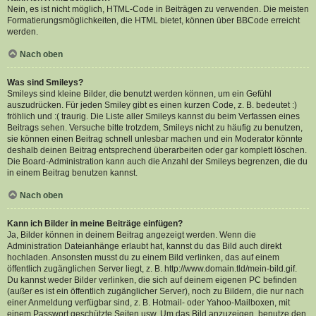
Nein, es ist nicht möglich, HTML-Code in Beiträgen zu verwenden. Die meisten
Formatierungsmöglichkeiten, die HTML bietet, können über BBCode erreicht
werden.
Nach oben
Was sind Smileys?
Smileys sind kleine Bilder, die benutzt werden können, um ein Gefühl
auszudrücken. Für jeden Smiley gibt es einen kurzen Code, z. B. bedeutet :)
fröhlich und :( traurig. Die Liste aller Smileys kannst du beim Verfassen eines
Beitrags sehen. Versuche bitte trotzdem, Smileys nicht zu häufig zu benutzen,
sie können einen Beitrag schnell unlesbar machen und ein Moderator könnte
deshalb deinen Beitrag entsprechend überarbeiten oder gar komplett löschen.
Die Board-Administration kann auch die Anzahl der Smileys begrenzen, die du
in einem Beitrag benutzen kannst.
Nach oben
Kann ich Bilder in meine Beiträge einfügen?
Ja, Bilder können in deinem Beitrag angezeigt werden. Wenn die
Administration Dateianhänge erlaubt hat, kannst du das Bild auch direkt
hochladen. Ansonsten musst du zu einem Bild verlinken, das auf einem
öffentlich zugänglichen Server liegt, z. B. http://www.domain.tld/mein-bild.gif.
Du kannst weder Bilder verlinken, die sich auf deinem eigenen PC befinden
(außer es ist ein öffentlich zugänglicher Server), noch zu Bildern, die nur nach
einer Anmeldung verfügbar sind, z. B. Hotmail- oder Yahoo-Mailboxen, mit
einem Passwort geschützte Seiten usw. Um das Bild anzuzeigen, benutze den