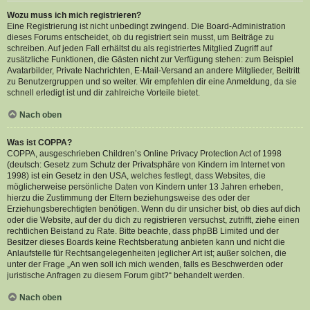
Wozu muss ich mich registrieren?
Eine Registrierung ist nicht unbedingt zwingend. Die Board-Administration
dieses Forums entscheidet, ob du registriert sein musst, um Beiträge zu
schreiben. Auf jeden Fall erhältst du als registriertes Mitglied Zugriff auf
zusätzliche Funktionen, die Gästen nicht zur Verfügung stehen: zum Beispiel
Avatarbilder, Private Nachrichten, E-Mail-Versand an andere Mitglieder, Beitritt
zu Benutzergruppen und so weiter. Wir empfehlen dir eine Anmeldung, da sie
schnell erledigt ist und dir zahlreiche Vorteile bietet.
Nach oben
Was ist COPPA?
COPPA, ausgeschrieben Children’s Online Privacy Protection Act of 1998
(deutsch: Gesetz zum Schutz der Privatsphäre von Kindern im Internet von
1998) ist ein Gesetz in den USA, welches festlegt, dass Websites, die
möglicherweise persönliche Daten von Kindern unter 13 Jahren erheben,
hierzu die Zustimmung der Eltern beziehungsweise des oder der
Erziehungsberechtigten benötigen. Wenn du dir unsicher bist, ob dies auf dich
oder die Website, auf der du dich zu registrieren versuchst, zutrifft, ziehe einen
rechtlichen Beistand zu Rate. Bitte beachte, dass phpBB Limited und der
Besitzer dieses Boards keine Rechtsberatung anbieten kann und nicht die
Anlaufstelle für Rechtsangelegenheiten jeglicher Art ist; außer solchen, die
unter der Frage „An wen soll ich mich wenden, falls es Beschwerden oder
juristische Anfragen zu diesem Forum gibt?“ behandelt werden.
Nach oben