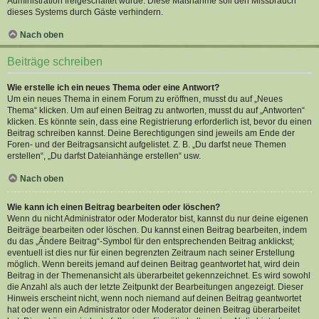
Administration freigeschaltet wurde. Diese Maßnahme soll den Missbrauch
dieses Systems durch Gäste verhindern.
Nach oben
Beiträge schreiben
Wie erstelle ich ein neues Thema oder eine Antwort?
Um ein neues Thema in einem Forum zu eröffnen, musst du auf „Neues
Thema“ klicken. Um auf einen Beitrag zu antworten, musst du auf „Antworten“
klicken. Es könnte sein, dass eine Registrierung erforderlich ist, bevor du einen
Beitrag schreiben kannst. Deine Berechtigungen sind jeweils am Ende der
Foren- und der Beitragsansicht aufgelistet. Z. B. „Du darfst neue Themen
erstellen“, „Du darfst Dateianhänge erstellen“ usw.
Nach oben
Wie kann ich einen Beitrag bearbeiten oder löschen?
Wenn du nicht Administrator oder Moderator bist, kannst du nur deine eigenen
Beiträge bearbeiten oder löschen. Du kannst einen Beitrag bearbeiten, indem
du das „Ändere Beitrag“-Symbol für den entsprechenden Beitrag anklickst;
eventuell ist dies nur für einen begrenzten Zeitraum nach seiner Erstellung
möglich. Wenn bereits jemand auf deinen Beitrag geantwortet hat, wird dein
Beitrag in der Themenansicht als überarbeitet gekennzeichnet. Es wird sowohl
die Anzahl als auch der letzte Zeitpunkt der Bearbeitungen angezeigt. Dieser
Hinweis erscheint nicht, wenn noch niemand auf deinen Beitrag geantwortet
hat oder wenn ein Administrator oder Moderator deinen Beitrag überarbeitet