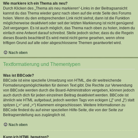
Wie markiere ich ein Thema als neu?
Durch Klicken des „Thema als neu markieren“-Links in der Beitragsansicht
kannst du das Thema wieder ganz nach oben auf die erste Seite des Forums
holen. Wenn du den entsprechenden Link nicht siehst, dann ist die Funktion
möglicherweise deaktiviert oder seit der letzten Markierung ist nicht genügend
Zeit vergangen. Es ist auch möglich, das Thema nach oben zu holen, indem du
einfach eine Antwort darauf schreibst. Stelle jedoch sicher, dass du die Regeln
dieses Boards beachtest! Es wird meist nicht gerne gesehen, wenn ohne
triftigen Grund auf alte oder abgeschlossene Themen geantwortet wird.
Nach oben
Textformatierung und Thementypen
Was ist BBCode?
BBCode ist eine spezielle Umsetzung von HTML, die dir weitreichende
Formatierungsmöglichkeiten für deinen Text gibt. Die Rechte zur Verwendung
von BBCode werden durch die Board-Administration vergeben, können jedoch
auch durch dich für jeden einzelnen Beitrag deaktiviert werden. BBCode ist
ähnlich wie HTML aufgebaut, jedoch werden Tags von eckigen („[“ und „]“) statt
spitzen („<“ und „>“) Klammern eingeschlossen. Weitere Informationen zu
BBCode findest du auf einer speziellen Hilfe-Seite, die von der Seite zur
Beitragserstellung aus zugänglich ist.
Nach oben
Kann ich HTML benutzen?