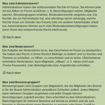
Was sind Administratoren?
Administratoren haben die umfassendsten Rechte im Forum. Sie können jede
Art von Aktion im Forum ausführen; z. B. Berechtigungen setzen, Mitglieder
sperren, Benutzergruppen erstellen, Moderationsrechte vergeben usw. Die
Rechte, die ein Administrator hat, sind allerdings davon abhängig, welche
Rechte ihnen ein Gründer des Forums oder ein anderer Administrator erteilt
hat. Administratoren können auch volle Moderationsberechtigungen haben,
wenn ihnen das entsprechende Recht erteilt wurde.
Nach oben
Was sind Moderatoren?
Die Aufgabe der Moderatoren ist es, das Geschehen im Forum zu beobachten.
Sie haben das Recht, in ihrem Bereich Beiträge zu ändern und zu löschen und
Themen zu schließen, zu öffnen, zu verschieben und zu teilen. Üblicherweise
verhindern Moderatoren, dass Mitglieder „offtopic“, d. h. etwas nicht zum
Thema Passendes, oder Beleidigendes bzw. Angreifendes schreiben.
Nach oben
Was sind Benutzergruppen?
Benutzergruppen sind Gruppen von Mitgliedern, die die Mitglieder des Boards
in für die Board-Administration verwaltbare Einheiten aufteilt. Jedes Mitglied
kann mehreren Gruppen angehören und jeder Gruppe können
Berechtigungen zugeteilt werden. Dies erleichtert es den Administratoren,
Berechtigungen für mehrere Benutzer auf einmal zu ändern und sie zum
Beispiel zu Moderatoren eines Bereichs zu machen oder ihnen Zugriff zu