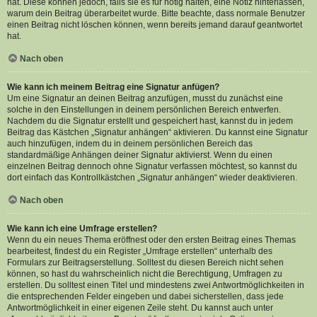
hat. Diese können jedoch, falls sie es für nötig halten, eine Notiz hinterlassen,
warum dein Beitrag überarbeitet wurde. Bitte beachte, dass normale Benutzer
einen Beitrag nicht löschen können, wenn bereits jemand darauf geantwortet
hat.
Nach oben
Wie kann ich meinem Beitrag eine Signatur anfügen?
Um eine Signatur an deinen Beitrag anzufügen, musst du zunächst eine
solche in den Einstellungen in deinem persönlichen Bereich entwerfen.
Nachdem du die Signatur erstellt und gespeichert hast, kannst du in jedem
Beitrag das Kästchen „Signatur anhängen“ aktivieren. Du kannst eine Signatur
auch hinzufügen, indem du in deinem persönlichen Bereich das
standardmäßige Anhängen deiner Signatur aktivierst. Wenn du einen
einzelnen Beitrag dennoch ohne Signatur verfassen möchtest, so kannst du
dort einfach das Kontrollkästchen „Signatur anhängen“ wieder deaktivieren.
Nach oben
Wie kann ich eine Umfrage erstellen?
Wenn du ein neues Thema eröffnest oder den ersten Beitrag eines Themas
bearbeitest, findest du ein Register „Umfrage erstellen“ unterhalb des
Formulars zur Beitragserstellung. Solltest du diesen Bereich nicht sehen
können, so hast du wahrscheinlich nicht die Berechtigung, Umfragen zu
erstellen. Du solltest einen Titel und mindestens zwei Antwortmöglichkeiten in
die entsprechenden Felder eingeben und dabei sicherstellen, dass jede
Antwortmöglichkeit in einer eigenen Zeile steht. Du kannst auch unter