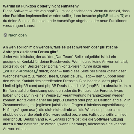
Warum ist Funktion x oder y nicht enthalten?
Diese Software wurde von phpBB Limited geschrieben. Wenn du denkst, dass
eine Funktion implementiert werden sollte, dann besuche
phpBB Ideas
, wo
du deine Stimme für bestehende Vorschläge abgeben oder neue Funktionen
vorschlagen kannst.
Nach oben
An wen soll ich mich wenden, falls es Beschwerden oder juristische
Anfragen zu diesem Forum gibt?
Jeder Administrator, der auf der „Das Team“-Seite aufgeführt ist, ist ein
geeigneter Kontakt für deine Beschwerde. Wenn du so keine Antwort erhältst,
solltest du den Besitzer der Domain kontaktieren (führe dazu eine
„WHOIS“-Abfrage
durch) oder — falls diese Seite bei einem kostenlosen
Webhoster wie z. B. Yahoo!, free.fr, funpic.de usw. liegt — den Support oder
den Abuse-Kontakt des betreffenden Dienstes. Bitte beachte, dass phpBB
Limited (phpBB.com) und phpBB Deutschland e. V. (phpBB.de)
absolut keinen
Einfluss
auf die Benutzung oder den oder die Benutzer der Forensoftware
haben und dafür in keiner Weise zur Verantwortung herangezogen werden
können. Kontaktiere daher nie phpBB Limited oder phpBB Deutschland e. V. in
Zusammenhang mit jeglichen juristischen Fragen (Unterlassungserklärungen,
Haftungsfragen usw.), die
sich nicht direkt
auf die Websiten phpbb.com,
phpbb.de oder die phpBB-Software selbst beziehen. Falls du phpBB Limited
oder phpBB Deutschland e. V. E-Mails schreibst, die die
Softwarenutzung
durch Dritte
betreffen, so wirst du, wenn überhaupt, höchstens eine knappe
Antwort erhalten.