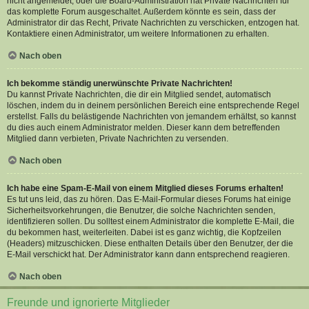
nicht angemeldet, oder die Board-Administration hat Private Nachrichten für
das komplette Forum ausgeschaltet. Außerdem könnte es sein, dass der
Administrator dir das Recht, Private Nachrichten zu verschicken, entzogen hat.
Kontaktiere einen Administrator, um weitere Informationen zu erhalten.
Nach oben
Ich bekomme ständig unerwünschte Private Nachrichten!
Du kannst Private Nachrichten, die dir ein Mitglied sendet, automatisch
löschen, indem du in deinem persönlichen Bereich eine entsprechende Regel
erstellst. Falls du belästigende Nachrichten von jemandem erhältst, so kannst
du dies auch einem Administrator melden. Dieser kann dem betreffenden
Mitglied dann verbieten, Private Nachrichten zu versenden.
Nach oben
Ich habe eine Spam-E-Mail von einem Mitglied dieses Forums erhalten!
Es tut uns leid, das zu hören. Das E-Mail-Formular dieses Forums hat einige
Sicherheitsvorkehrungen, die Benutzer, die solche Nachrichten senden,
identifizieren sollen. Du solltest einem Administrator die komplette E-Mail, die
du bekommen hast, weiterleiten. Dabei ist es ganz wichtig, die Kopfzeilen
(Headers) mitzuschicken. Diese enthalten Details über den Benutzer, der die
E-Mail verschickt hat. Der Administrator kann dann entsprechend reagieren.
Nach oben
Freunde und ignorierte Mitglieder