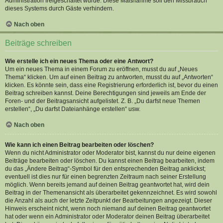
Administration freigeschaltet wurde. Diese Maßnahme soll den Missbrauch
dieses Systems durch Gäste verhindern.
Nach oben
Beiträge schreiben
Wie erstelle ich ein neues Thema oder eine Antwort?
Um ein neues Thema in einem Forum zu eröffnen, musst du auf „Neues
Thema“ klicken. Um auf einen Beitrag zu antworten, musst du auf „Antworten“
klicken. Es könnte sein, dass eine Registrierung erforderlich ist, bevor du einen
Beitrag schreiben kannst. Deine Berechtigungen sind jeweils am Ende der
Foren- und der Beitragsansicht aufgelistet. Z. B. „Du darfst neue Themen
erstellen“, „Du darfst Dateianhänge erstellen“ usw.
Nach oben
Wie kann ich einen Beitrag bearbeiten oder löschen?
Wenn du nicht Administrator oder Moderator bist, kannst du nur deine eigenen
Beiträge bearbeiten oder löschen. Du kannst einen Beitrag bearbeiten, indem
du das „Ändere Beitrag“-Symbol für den entsprechenden Beitrag anklickst;
eventuell ist dies nur für einen begrenzten Zeitraum nach seiner Erstellung
möglich. Wenn bereits jemand auf deinen Beitrag geantwortet hat, wird dein
Beitrag in der Themenansicht als überarbeitet gekennzeichnet. Es wird sowohl
die Anzahl als auch der letzte Zeitpunkt der Bearbeitungen angezeigt. Dieser
Hinweis erscheint nicht, wenn noch niemand auf deinen Beitrag geantwortet
hat oder wenn ein Administrator oder Moderator deinen Beitrag überarbeitet