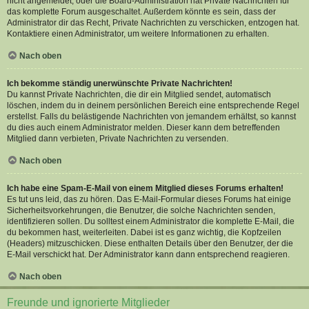
nicht angemeldet, oder die Board-Administration hat Private Nachrichten für
das komplette Forum ausgeschaltet. Außerdem könnte es sein, dass der
Administrator dir das Recht, Private Nachrichten zu verschicken, entzogen hat.
Kontaktiere einen Administrator, um weitere Informationen zu erhalten.
Nach oben
Ich bekomme ständig unerwünschte Private Nachrichten!
Du kannst Private Nachrichten, die dir ein Mitglied sendet, automatisch
löschen, indem du in deinem persönlichen Bereich eine entsprechende Regel
erstellst. Falls du belästigende Nachrichten von jemandem erhältst, so kannst
du dies auch einem Administrator melden. Dieser kann dem betreffenden
Mitglied dann verbieten, Private Nachrichten zu versenden.
Nach oben
Ich habe eine Spam-E-Mail von einem Mitglied dieses Forums erhalten!
Es tut uns leid, das zu hören. Das E-Mail-Formular dieses Forums hat einige
Sicherheitsvorkehrungen, die Benutzer, die solche Nachrichten senden,
identifizieren sollen. Du solltest einem Administrator die komplette E-Mail, die
du bekommen hast, weiterleiten. Dabei ist es ganz wichtig, die Kopfzeilen
(Headers) mitzuschicken. Diese enthalten Details über den Benutzer, der die
E-Mail verschickt hat. Der Administrator kann dann entsprechend reagieren.
Nach oben
Freunde und ignorierte Mitglieder