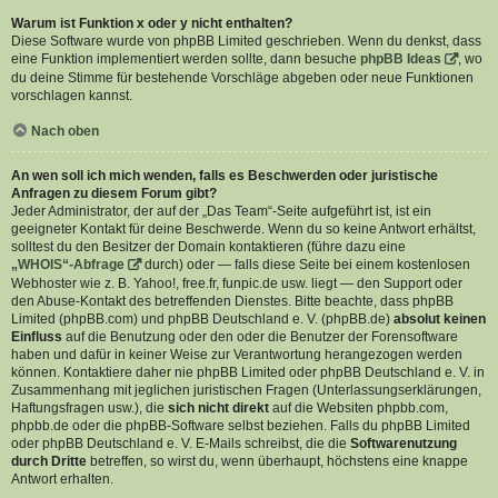
Warum ist Funktion x oder y nicht enthalten?
Diese Software wurde von phpBB Limited geschrieben. Wenn du denkst, dass
eine Funktion implementiert werden sollte, dann besuche
phpBB Ideas
, wo
du deine Stimme für bestehende Vorschläge abgeben oder neue Funktionen
vorschlagen kannst.
Nach oben
An wen soll ich mich wenden, falls es Beschwerden oder juristische
Anfragen zu diesem Forum gibt?
Jeder Administrator, der auf der „Das Team“-Seite aufgeführt ist, ist ein
geeigneter Kontakt für deine Beschwerde. Wenn du so keine Antwort erhältst,
solltest du den Besitzer der Domain kontaktieren (führe dazu eine
„WHOIS“-Abfrage
durch) oder — falls diese Seite bei einem kostenlosen
Webhoster wie z. B. Yahoo!, free.fr, funpic.de usw. liegt — den Support oder
den Abuse-Kontakt des betreffenden Dienstes. Bitte beachte, dass phpBB
Limited (phpBB.com) und phpBB Deutschland e. V. (phpBB.de)
absolut keinen
Einfluss
auf die Benutzung oder den oder die Benutzer der Forensoftware
haben und dafür in keiner Weise zur Verantwortung herangezogen werden
können. Kontaktiere daher nie phpBB Limited oder phpBB Deutschland e. V. in
Zusammenhang mit jeglichen juristischen Fragen (Unterlassungserklärungen,
Haftungsfragen usw.), die
sich nicht direkt
auf die Websiten phpbb.com,
phpbb.de oder die phpBB-Software selbst beziehen. Falls du phpBB Limited
oder phpBB Deutschland e. V. E-Mails schreibst, die die
Softwarenutzung
durch Dritte
betreffen, so wirst du, wenn überhaupt, höchstens eine knappe
Antwort erhalten.