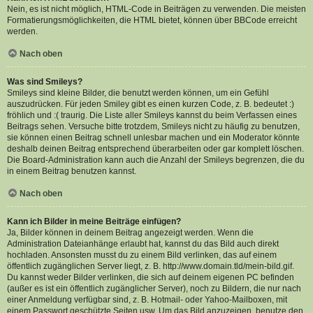
Nein, es ist nicht möglich, HTML-Code in Beiträgen zu verwenden. Die meisten
Formatierungsmöglichkeiten, die HTML bietet, können über BBCode erreicht
werden.
Nach oben
Was sind Smileys?
Smileys sind kleine Bilder, die benutzt werden können, um ein Gefühl
auszudrücken. Für jeden Smiley gibt es einen kurzen Code, z. B. bedeutet :)
fröhlich und :( traurig. Die Liste aller Smileys kannst du beim Verfassen eines
Beitrags sehen. Versuche bitte trotzdem, Smileys nicht zu häufig zu benutzen,
sie können einen Beitrag schnell unlesbar machen und ein Moderator könnte
deshalb deinen Beitrag entsprechend überarbeiten oder gar komplett löschen.
Die Board-Administration kann auch die Anzahl der Smileys begrenzen, die du
in einem Beitrag benutzen kannst.
Nach oben
Kann ich Bilder in meine Beiträge einfügen?
Ja, Bilder können in deinem Beitrag angezeigt werden. Wenn die
Administration Dateianhänge erlaubt hat, kannst du das Bild auch direkt
hochladen. Ansonsten musst du zu einem Bild verlinken, das auf einem
öffentlich zugänglichen Server liegt, z. B. http://www.domain.tld/mein-bild.gif.
Du kannst weder Bilder verlinken, die sich auf deinem eigenen PC befinden
(außer es ist ein öffentlich zugänglicher Server), noch zu Bildern, die nur nach
einer Anmeldung verfügbar sind, z. B. Hotmail- oder Yahoo-Mailboxen, mit
einem Passwort geschützte Seiten usw. Um das Bild anzuzeigen, benutze den