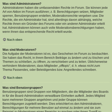
Was sind Administratoren?
Administratoren haben die umfassendsten Rechte im Forum. Sie können jede
Art von Aktion im Forum ausführen; z. B. Berechtigungen setzen, Mitglieder
sperren, Benutzergruppen erstellen, Moderationsrechte vergeben usw. Die
Rechte, die ein Administrator hat, sind allerdings davon abhängig, welche
Rechte ihnen ein Gründer des Forums oder ein anderer Administrator erteilt
hat. Administratoren können auch volle Moderationsberechtigungen haben,
wenn ihnen das entsprechende Recht erteilt wurde.
Nach oben
Was sind Moderatoren?
Die Aufgabe der Moderatoren ist es, das Geschehen im Forum zu beobachten.
Sie haben das Recht, in ihrem Bereich Beiträge zu ändern und zu löschen und
Themen zu schließen, zu öffnen, zu verschieben und zu teilen. Üblicherweise
verhindern Moderatoren, dass Mitglieder „offtopic“, d. h. etwas nicht zum
Thema Passendes, oder Beleidigendes bzw. Angreifendes schreiben.
Nach oben
Was sind Benutzergruppen?
Benutzergruppen sind Gruppen von Mitgliedern, die die Mitglieder des Boards
in für die Board-Administration verwaltbare Einheiten aufteilt. Jedes Mitglied
kann mehreren Gruppen angehören und jeder Gruppe können
Berechtigungen zugeteilt werden. Dies erleichtert es den Administratoren,
Berechtigungen für mehrere Benutzer auf einmal zu ändern und sie zum
Beispiel zu Moderatoren eines Bereichs zu machen oder ihnen Zugriff zu