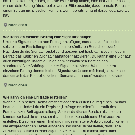
hat. Diese können jedoch, falls sie es für nötig halten, eine Notiz hinterlassen,
warum dein Beitrag überarbeitet wurde. Bitte beachte, dass normale Benutzer
einen Beitrag nicht löschen können, wenn bereits jemand darauf geantwortet
hat.
Nach oben
Wie kann ich meinem Beitrag eine Signatur anfügen?
Um eine Signatur an deinen Beitrag anzufügen, musst du zunächst eine
solche in den Einstellungen in deinem persönlichen Bereich entwerfen.
Nachdem du die Signatur erstellt und gespeichert hast, kannst du in jedem
Beitrag das Kästchen „Signatur anhängen“ aktivieren. Du kannst eine Signatur
auch hinzufügen, indem du in deinem persönlichen Bereich das
standardmäßige Anhängen deiner Signatur aktivierst. Wenn du einen
einzelnen Beitrag dennoch ohne Signatur verfassen möchtest, so kannst du
dort einfach das Kontrollkästchen „Signatur anhängen“ wieder deaktivieren.
Nach oben
Wie kann ich eine Umfrage erstellen?
Wenn du ein neues Thema eröffnest oder den ersten Beitrag eines Themas
bearbeitest, findest du ein Register „Umfrage erstellen“ unterhalb des
Formulars zur Beitragserstellung. Solltest du diesen Bereich nicht sehen
können, so hast du wahrscheinlich nicht die Berechtigung, Umfragen zu
erstellen. Du solltest einen Titel und mindestens zwei Antwortmöglichkeiten in
die entsprechenden Felder eingeben und dabei sicherstellen, dass jede
Antwortmöglichkeit in einer eigenen Zeile steht. Du kannst auch unter