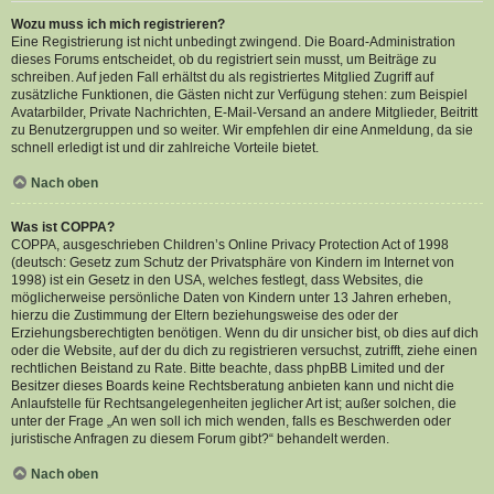
Wozu muss ich mich registrieren?
Eine Registrierung ist nicht unbedingt zwingend. Die Board-Administration
dieses Forums entscheidet, ob du registriert sein musst, um Beiträge zu
schreiben. Auf jeden Fall erhältst du als registriertes Mitglied Zugriff auf
zusätzliche Funktionen, die Gästen nicht zur Verfügung stehen: zum Beispiel
Avatarbilder, Private Nachrichten, E-Mail-Versand an andere Mitglieder, Beitritt
zu Benutzergruppen und so weiter. Wir empfehlen dir eine Anmeldung, da sie
schnell erledigt ist und dir zahlreiche Vorteile bietet.
Nach oben
Was ist COPPA?
COPPA, ausgeschrieben Children’s Online Privacy Protection Act of 1998
(deutsch: Gesetz zum Schutz der Privatsphäre von Kindern im Internet von
1998) ist ein Gesetz in den USA, welches festlegt, dass Websites, die
möglicherweise persönliche Daten von Kindern unter 13 Jahren erheben,
hierzu die Zustimmung der Eltern beziehungsweise des oder der
Erziehungsberechtigten benötigen. Wenn du dir unsicher bist, ob dies auf dich
oder die Website, auf der du dich zu registrieren versuchst, zutrifft, ziehe einen
rechtlichen Beistand zu Rate. Bitte beachte, dass phpBB Limited und der
Besitzer dieses Boards keine Rechtsberatung anbieten kann und nicht die
Anlaufstelle für Rechtsangelegenheiten jeglicher Art ist; außer solchen, die
unter der Frage „An wen soll ich mich wenden, falls es Beschwerden oder
juristische Anfragen zu diesem Forum gibt?“ behandelt werden.
Nach oben