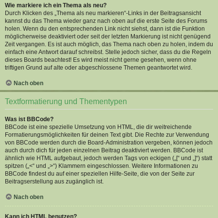
Wie markiere ich ein Thema als neu?
Durch Klicken des „Thema als neu markieren“-Links in der Beitragsansicht
kannst du das Thema wieder ganz nach oben auf die erste Seite des Forums
holen. Wenn du den entsprechenden Link nicht siehst, dann ist die Funktion
möglicherweise deaktiviert oder seit der letzten Markierung ist nicht genügend
Zeit vergangen. Es ist auch möglich, das Thema nach oben zu holen, indem du
einfach eine Antwort darauf schreibst. Stelle jedoch sicher, dass du die Regeln
dieses Boards beachtest! Es wird meist nicht gerne gesehen, wenn ohne
triftigen Grund auf alte oder abgeschlossene Themen geantwortet wird.
Nach oben
Textformatierung und Thementypen
Was ist BBCode?
BBCode ist eine spezielle Umsetzung von HTML, die dir weitreichende
Formatierungsmöglichkeiten für deinen Text gibt. Die Rechte zur Verwendung
von BBCode werden durch die Board-Administration vergeben, können jedoch
auch durch dich für jeden einzelnen Beitrag deaktiviert werden. BBCode ist
ähnlich wie HTML aufgebaut, jedoch werden Tags von eckigen („[“ und „]“) statt
spitzen („<“ und „>“) Klammern eingeschlossen. Weitere Informationen zu
BBCode findest du auf einer speziellen Hilfe-Seite, die von der Seite zur
Beitragserstellung aus zugänglich ist.
Nach oben
Kann ich HTML benutzen?