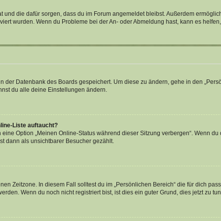
 hat und die dafür sorgen, dass du im Forum angemeldet bleibst. Außerdem ermögli
tiviert wurden. Wenn du Probleme bei der An- oder Abmeldung hast, kann es helfen
n in der Datenbank des Boards gespeichert. Um diese zu ändern, gehe in den „Persö
nst du alle deine Einstellungen ändern.
ine-Liste auftaucht?
n eine Option „Meinen Online-Status während dieser Sitzung verbergen“. Wenn du d
st dann als unsichtbarer Besucher gezählt.
en Zeitzone. In diesem Fall solltest du im „Persönlichen Bereich“ die für dich passe
den. Wenn du noch nicht registriert bist, ist dies ein guter Grund, dies jetzt zu tun