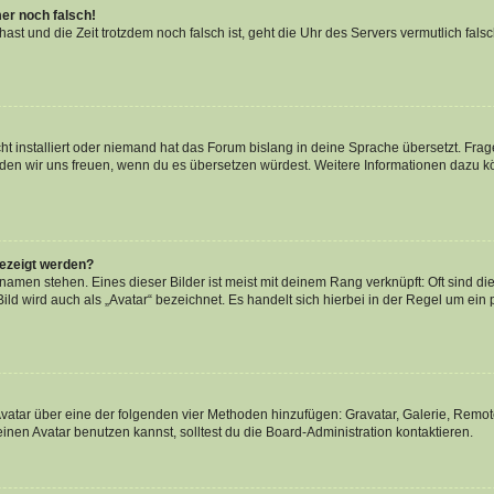
mer noch falsch!
t hast und die Zeit trotzdem noch falsch ist, geht die Uhr des Servers vermutlich fal
t installiert oder niemand hat das Forum bislang in deine Sprache übersetzt. Frag
, würden wir uns freuen, wenn du es übersetzen würdest. Weitere Informationen dazu
gezeigt werden?
amen stehen. Eines dieser Bilder ist meist mit deinem Rang verknüpft: Oft sind di
ld wird auch als „Avatar“ bezeichnet. Es handelt sich hierbei in der Regel um ein
 Avatar über eine der folgenden vier Methoden hinzufügen: Gravatar, Galerie, Rem
en Avatar benutzen kannst, solltest du die Board-Administration kontaktieren.