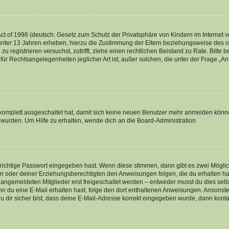
t of 1998 (deutsch: Gesetz zum Schutz der Privatsphäre von Kindern im Internet vo
unter 13 Jahren erheben, hierzu die Zustimmung der Eltern beziehungsweise des o
h zu registrieren versuchst, zutrifft, ziehe einen rechtlichen Beistand zu Rate. Bit
für Rechtsangelegenheiten jeglicher Art ist; außer solchen, die unter der Frage „
.
g komplett ausgeschaltet hat, damit sich keine neuen Benutzer mehr anmelden könn
 wurden. Um Hilfe zu erhalten, wende dich an die Board-Administration.
 richtige Passwort eingegeben hast. Wenn diese stimmen, dann gibt es zwei Mögl
tern oder deiner Erziehungsberechtigten den Anweisungen folgen, die du erhalten ha
u angemeldeten Mitglieder erst freigeschaltet werden – entweder musst du dies selbs
. Wenn du eine E-Mail erhalten hast, folge den dort enthaltenen Anweisungen. Ansons
 dir sicher bist, dass deine E-Mail-Adresse korrekt eingegeben wurde, dann kontak