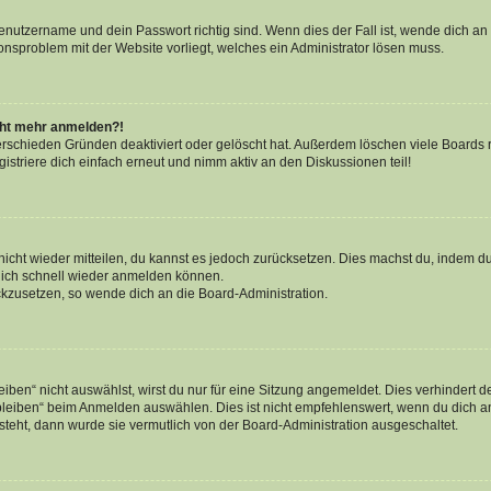
Benutzername und dein Passwort richtig sind. Wenn dies der Fall ist, wende dich a
ionsproblem mit der Website vorliegt, welches ein Administrator lösen muss.
icht mehr anmelden?!
erschieden Gründen deaktiviert oder gelöscht hat. Außerdem löschen viele Boards r
triere dich einfach erneut und nimm aktiv an den Diskussionen teil!
 nicht wieder mitteilen, du kannst es jedoch zurücksetzen. Dies machst du, indem 
 dich schnell wieder anmelden können.
ückzusetzen, so wende dich an die Board-Administration.
en“ nicht auswählst, wirst du nur für eine Sitzung angemeldet. Dies verhindert 
leiben“ beim Anmelden auswählen. Dies ist nicht empfehlenswert, wenn du dich an
 steht, dann wurde sie vermutlich von der Board-Administration ausgeschaltet.