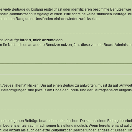
viele Beiträge du bislang erstellt hast oder identifizieren bestimmte Benutzer w
 Board-Administration festgelegt wurden. Bitte schreibe keine sinnlosen Beiträge
wird deinen Rang unter Umständen einfach wieder zurücksetzen.
rde ich aufgefordert, mich anzumelden.
ion für Nachrichten an andere Benutzer nutzen, falls diese von der Board-Administ
„Neues Thema“ klicken. Um auf einen Beitrag zu antworten, musst du auf „Antworte
e Berechtigungen sind jeweils am Ende der Foren- und der Beitragsansicht aufgeliste
r deine eigenen Beiträge bearbeiten oder löschen. Du kannst einen Beitrag bearbe
inen begrenzten Zeitraum nach seiner Erstellung möglich. Wenn bereits jemand auf de
 die Anzahl als auch der letzte Zeitpunkt der Bearbeitungen angezeigt. Dieser Hi