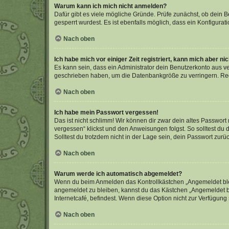
Warum kann ich mich nicht anmelden?
Dafür gibt es viele mögliche Gründe. Prüfe zunächst, ob dein 
gesperrt wurdest. Es ist ebenfalls möglich, dass ein Konfigurat
Nach oben
Ich habe mich vor einiger Zeit registriert, kann mich aber n
Es kann sein, dass ein Administrator dein Benutzerkonto aus v
geschrieben haben, um die Datenbankgröße zu verringern. Regis
Nach oben
Ich habe mein Passwort vergessen!
Das ist nicht schlimm! Wir können dir zwar dein altes Passwort
vergessen“ klickst und den Anweisungen folgst. So solltest du
Solltest du trotzdem nicht in der Lage sein, dein Passwort zur
Nach oben
Warum werde ich automatisch abgemeldet?
Wenn du beim Anmelden das Kontrollkästchen „Angemeldet bleib
angemeldet zu bleiben, kannst du das Kästchen „Angemeldet b
Internetcafé, befindest. Wenn diese Option nicht zur Verfügung
Nach oben