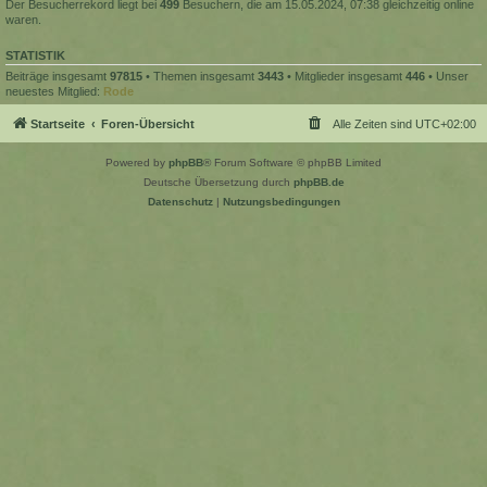
Der Besucherrekord liegt bei
499
Besuchern, die am 15.05.2024, 07:38 gleichzeitig online
waren.
STATISTIK
Beiträge insgesamt
97815
• Themen insgesamt
3443
• Mitglieder insgesamt
446
• Unser
neuestes Mitglied:
Rode
Startseite
Foren-Übersicht
Alle Zeiten sind
UTC+02:00
Powered by
phpBB
® Forum Software © phpBB Limited
Deutsche Übersetzung durch
phpBB.de
Datenschutz
|
Nutzungsbedingungen