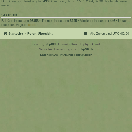
Der Besucherrekord liegt bei
499
Besuchern, die am 15.05.2024, 07:38 gleichzeitig online
waren.
STATISTIK
Beiträge insgesamt
97853
• Themen insgesamt
3445
• Mitglieder insgesamt
446
• Unser
neuestes Mitglied:
Rode
Startseite
Foren-Übersicht
Alle Zeiten sind
UTC+02:00
Powered by
phpBB
® Forum Software © phpBB Limited
Deutsche Übersetzung durch
phpBB.de
Datenschutz
|
Nutzungsbedingungen