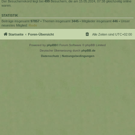
Der Besucherrekord liegt bei
499
Besuchern, die am 15.05.2024, 07:38 gleichzeitig online
waren.
STATISTIK
Beiträge insgesamt
97857
• Themen insgesamt
3445
• Mitglieder insgesamt
446
• Unser
neuestes Mitglied:
Rode
Startseite
Foren-Übersicht
Alle Zeiten sind
UTC+02:00
Powered by
phpBB
® Forum Software © phpBB Limited
Deutsche Übersetzung durch
phpBB.de
Datenschutz
|
Nutzungsbedingungen