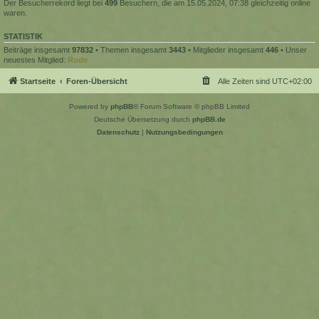
Der Besucherrekord liegt bei
499
Besuchern, die am 15.05.2024, 07:38 gleichzeitig online
waren.
STATISTIK
Beiträge insgesamt
97832
• Themen insgesamt
3443
• Mitglieder insgesamt
446
• Unser
neuestes Mitglied:
Rode
Startseite
Foren-Übersicht
Alle Zeiten sind
UTC+02:00
Powered by
phpBB
® Forum Software © phpBB Limited
Deutsche Übersetzung durch
phpBB.de
Datenschutz
|
Nutzungsbedingungen