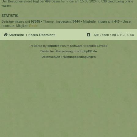
Der Besucherrekord liegt bei
499
Besuchern, die am 15.05.2024, 07:38 gleichzeitig online
waren.
STATISTIK
Beiträge insgesamt
97845
• Themen insgesamt
3444
• Mitglieder insgesamt
446
• Unser
neuestes Mitglied:
Rode
Startseite
Foren-Übersicht
Alle Zeiten sind
UTC+02:00
Powered by
phpBB
® Forum Software © phpBB Limited
Deutsche Übersetzung durch
phpBB.de
Datenschutz
|
Nutzungsbedingungen