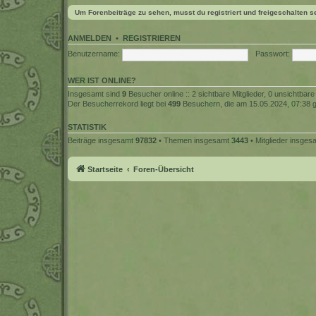
Um Forenbeiträge zu sehen, musst du registriert und freigeschalten s
ANMELDEN
•
REGISTRIEREN
Benutzername:
Passwort:
WER IST ONLINE?
Insgesamt sind
9
Besucher online :: 2 sichtbare Mitglieder, 0 unsichtbar
Der Besucherrekord liegt bei
499
Besuchern, die am 15.05.2024, 07:38 gl
STATISTIK
Beiträge insgesamt
97832
• Themen insgesamt
3443
• Mitglieder insge
Startseite
Foren-Übersicht