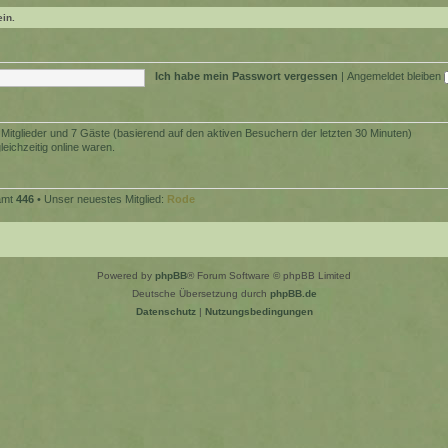
ein.
Ich habe mein Passwort vergessen
|
Angemeldet bleiben
e Mitglieder und 7 Gäste (basierend auf den aktiven Besuchern der letzten 30 Minuten)
eichzeitig online waren.
samt
446
• Unser neuestes Mitglied:
Rode
Powered by
phpBB
® Forum Software © phpBB Limited
Deutsche Übersetzung durch
phpBB.de
Datenschutz
|
Nutzungsbedingungen