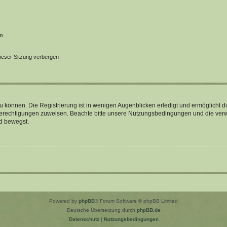
en
ieser Sitzung verbergen
 können. Die Registrierung ist in wenigen Augenblicken erledigt und ermöglicht di
 Berechtigungen zuweisen. Beachte bitte unsere Nutzungsbedingungen und die verwa
d bewegst.
Powered by
phpBB
® Forum Software © phpBB Limited
Deutsche Übersetzung durch
phpBB.de
Datenschutz
|
Nutzungsbedingungen