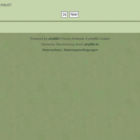
chtest?
Powered by
phpBB
® Forum Software © phpBB Limited
Deutsche Übersetzung durch
phpBB.de
Datenschutz
|
Nutzungsbedingungen