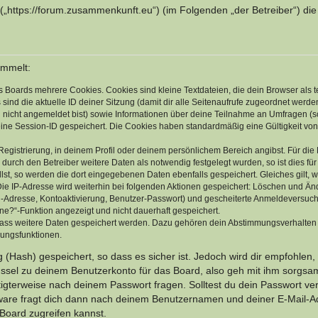
 („https://forum.zusammenkunft.eu“) (im Folgenden „der Betreiber“) d
ammelt:
s Boards mehrere Cookies. Cookies sind kleine Textdateien, die dein Browser als
 sind die aktuelle ID deiner Sitzung (damit dir alle Seitenaufrufe zugeordnet werd
u nicht angemeldet bist) sowie Informationen über deine Teilnahme an Umfragen (s
eine Session-ID gespeichert. Die Cookies haben standardmäßig eine Gültigkeit von 
Registrierung, in deinem Profil oder deinem persönlichem Bereich angibst. Für di
rch den Betreiber weitere Daten als notwendig festgelegt wurden, so ist dies für 
llst, so werden die dort eingegebenen Daten ebenfalls gespeichert. Gleiches gilt, 
Die IP-Adresse wird weiterhin bei folgenden Aktionen gespeichert: Löschen und Än
l-Adresse, Kontoaktivierung, Benutzer-Passwort) und gescheiterte Anmeldeversuch
ine?“-Funktion angezeigt und nicht dauerhaft gespeichert.
 dass weitere Daten gespeichert werden. Dazu gehören dein Abstimmungsverhalten
gungsfunktionen.
(Hash) gespeichert, so dass es sicher ist. Jedoch wird dir empfohlen, 
ssel zu deinem Benutzerkonto für das Board, also geh mit ihm sorgsam
htigterweise nach deinem Passwort fragen. Solltest du dein Passwort v
are fragt dich dann nach deinem Benutzernamen und deiner E-Mail-Ad
Board zugreifen kannst.