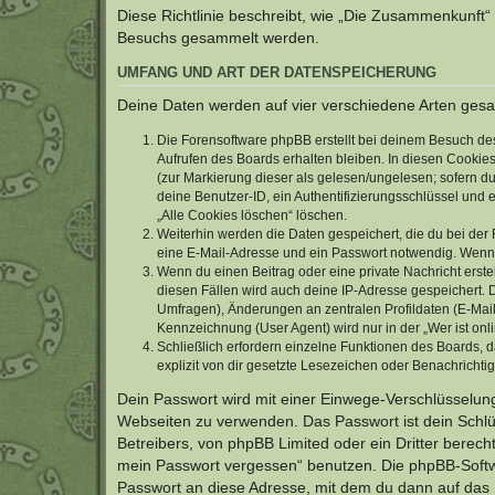
Diese Richtlinie beschreibt, wie „Die Zusammenkunft“
Besuchs gesammelt werden.
UMFANG UND ART DER DATENSPEICHERUNG
Deine Daten werden auf vier verschiedene Arten ges
Die Forensoftware phpBB erstellt bei deinem Besuch de
Aufrufen des Boards erhalten bleiben. In diesen Cookies
(zur Markierung dieser als gelesen/ungelesen; sofern d
deine Benutzer-ID, ein Authentifizierungsschlüssel und 
„Alle Cookies löschen“ löschen.
Weiterhin werden die Daten gespeichert, die du bei der 
eine E-Mail-Adresse und ein Passwort notwendig. Wenn du
Wenn du einen Beitrag oder eine private Nachricht erste
diesen Fällen wird auch deine IP-Adresse gespeichert. 
Umfragen), Änderungen an zentralen Profildaten (E-Mai
Kennzeichnung (User Agent) wird nur in der „Wer ist onl
Schließlich erfordern einzelne Funktionen des Boards,
explizit von dir gesetzte Lesezeichen oder Benachrichti
Dein Passwort wird mit einer Einwege-Verschlüsselung 
Webseiten zu verwenden. Das Passwort ist dein Schlü
Betreibers, von phpBB Limited oder ein Dritter berec
mein Passwort vergessen“ benutzen. Die phpBB-Softw
Passwort an diese Adresse, mit dem du dann auf das 