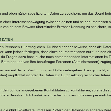
en und oben näher spezifizierten Daten zu speichern, um das Board bet
en einer Interessenabwägung zwischen deinen und seinen Interessen sow
r von deinem Browser übermittelter Browser-Kennung zu speichern, so
R DATEN
n Personen zu ermöglichen. Du bist dir daher bewusst, dass die Daten d
ber kann jedoch festlegen, dass einzelne Informationen nur für einen ei
n du Fragen dazu hast, suche nach entsprechenden Informationen im Fo
n Betreiber und von ihm beauftragte Personen (Administratoren) zugäng
r nur mit deiner Zustimmung an Dritte weitergeben. Dies gilt nicht, s
n) verpflichtet ist oder die Daten zur Durchsetzung rechtlicher Interes
er den von dir angegebenen Kontaktdaten zu kontaktieren, sofern dies 
andere Benutzer dich kontaktieren, sofern du dies in deinem persönliche
, die die phpBB-Software umfassen. Sofern der Betreiber in anderen Be