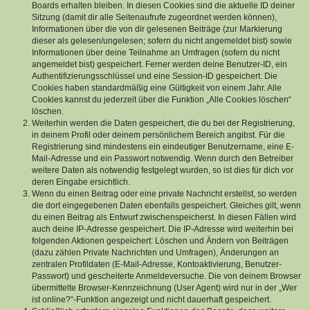
Boards erhalten bleiben. In diesen Cookies sind die aktuelle ID deiner
Sitzung (damit dir alle Seitenaufrufe zugeordnet werden können),
Informationen über die von dir gelesenen Beiträge (zur Markierung
dieser als gelesen/ungelesen; sofern du nicht angemeldet bist) sowie
Informationen über deine Teilnahme an Umfragen (sofern du nicht
angemeldet bist) gespeichert. Ferner werden deine Benutzer-ID, ein
Authentifizierungsschlüssel und eine Session-ID gespeichert. Die
Cookies haben standardmäßig eine Gültigkeit von einem Jahr. Alle
Cookies kannst du jederzeit über die Funktion „Alle Cookies löschen“
löschen.
Weiterhin werden die Daten gespeichert, die du bei der Registrierung,
in deinem Profil oder deinem persönlichem Bereich angibst. Für die
Registrierung sind mindestens ein eindeutiger Benutzername, eine E-
Mail-Adresse und ein Passwort notwendig. Wenn durch den Betreiber
weitere Daten als notwendig festgelegt wurden, so ist dies für dich vor
deren Eingabe ersichtlich.
Wenn du einen Beitrag oder eine private Nachricht erstellst, so werden
die dort eingegebenen Daten ebenfalls gespeichert. Gleiches gilt, wenn
du einen Beitrag als Entwurf zwischenspeicherst. In diesen Fällen wird
auch deine IP-Adresse gespeichert. Die IP-Adresse wird weiterhin bei
folgenden Aktionen gespeichert: Löschen und Ändern von Beiträgen
(dazu zählen Private Nachrichten und Umfragen), Änderungen an
zentralen Profildaten (E-Mail-Adresse, Kontoaktivierung, Benutzer-
Passwort) und gescheiterte Anmeldeversuche. Die von deinem Browser
übermittelte Browser-Kennzeichnung (User Agent) wird nur in der „Wer
ist online?“-Funktion angezeigt und nicht dauerhaft gespeichert.