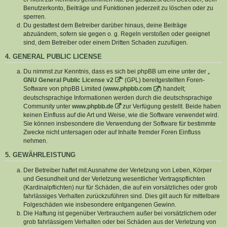
Benutzerkonto, Beiträge und Funktionen jederzeit zu löschen oder zu
sperren.
Du gestattest dem Betreiber darüber hinaus, deine Beiträge
abzuändern, sofern sie gegen o. g. Regeln verstoßen oder geeignet
sind, dem Betreiber oder einem Dritten Schaden zuzufügen.
4. GENERAL PUBLIC LICENSE
Du nimmst zur Kenntnis, dass es sich bei phpBB um eine unter der „
GNU General Public License v2
“ (GPL) bereitgestellten Foren-
Software von phpBB Limited (
www.phpbb.com
) handelt;
deutschsprachige Informationen werden durch die deutschsprachige
Community unter
www.phpbb.de
zur Verfügung gestellt. Beide haben
keinen Einfluss auf die Art und Weise, wie die Software verwendet wird.
Sie können insbesondere die Verwendung der Software für bestimmte
Zwecke nicht untersagen oder auf Inhalte fremder Foren Einfluss
nehmen.
5. GEWÄHRLEISTUNG
Der Betreiber haftet mit Ausnahme der Verletzung von Leben, Körper
und Gesundheit und der Verletzung wesentlicher Vertragspflichten
(Kardinalpflichten) nur für Schäden, die auf ein vorsätzliches oder grob
fahrlässiges Verhalten zurückzuführen sind. Dies gilt auch für mittelbare
Folgeschäden wie insbesondere entgangenen Gewinn.
Die Haftung ist gegenüber Verbrauchern außer bei vorsätzlichem oder
grob fahrlässigem Verhalten oder bei Schäden aus der Verletzung von