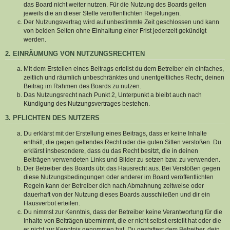
das Board nicht weiter nutzen. Für die Nutzung des Boards gelten
jeweils die an dieser Stelle veröffentlichten Regelungen.
Der Nutzungsvertrag wird auf unbestimmte Zeit geschlossen und kann
von beiden Seiten ohne Einhaltung einer Frist jederzeit gekündigt
werden.
2. EINRÄUMUNG VON NUTZUNGSRECHTEN
Mit dem Erstellen eines Beitrags erteilst du dem Betreiber ein einfaches,
zeitlich und räumlich unbeschränktes und unentgeltliches Recht, deinen
Beitrag im Rahmen des Boards zu nutzen.
Das Nutzungsrecht nach Punkt 2, Unterpunkt a bleibt auch nach
Kündigung des Nutzungsvertrages bestehen.
3. PFLICHTEN DES NUTZERS
Du erklärst mit der Erstellung eines Beitrags, dass er keine Inhalte
enthält, die gegen geltendes Recht oder die guten Sitten verstoßen. Du
erklärst insbesondere, dass du das Recht besitzt, die in deinen
Beiträgen verwendeten Links und Bilder zu setzen bzw. zu verwenden.
Der Betreiber des Boards übt das Hausrecht aus. Bei Verstößen gegen
diese Nutzungsbedingungen oder anderer im Board veröffentlichten
Regeln kann der Betreiber dich nach Abmahnung zeitweise oder
dauerhaft von der Nutzung dieses Boards ausschließen und dir ein
Hausverbot erteilen.
Du nimmst zur Kenntnis, dass der Betreiber keine Verantwortung für die
Inhalte von Beiträgen übernimmt, die er nicht selbst erstellt hat oder die
er nicht zur Kenntnis genommen hat. Du gestattest dem Betreiber, dein