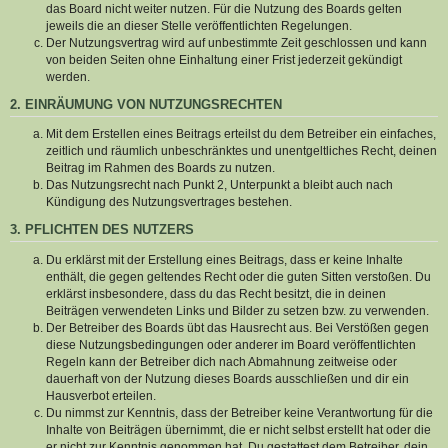
das Board nicht weiter nutzen. Für die Nutzung des Boards gelten
jeweils die an dieser Stelle veröffentlichten Regelungen.
Der Nutzungsvertrag wird auf unbestimmte Zeit geschlossen und kann
von beiden Seiten ohne Einhaltung einer Frist jederzeit gekündigt
werden.
2. EINRÄUMUNG VON NUTZUNGSRECHTEN
Mit dem Erstellen eines Beitrags erteilst du dem Betreiber ein einfaches,
zeitlich und räumlich unbeschränktes und unentgeltliches Recht, deinen
Beitrag im Rahmen des Boards zu nutzen.
Das Nutzungsrecht nach Punkt 2, Unterpunkt a bleibt auch nach
Kündigung des Nutzungsvertrages bestehen.
3. PFLICHTEN DES NUTZERS
Du erklärst mit der Erstellung eines Beitrags, dass er keine Inhalte
enthält, die gegen geltendes Recht oder die guten Sitten verstoßen. Du
erklärst insbesondere, dass du das Recht besitzt, die in deinen
Beiträgen verwendeten Links und Bilder zu setzen bzw. zu verwenden.
Der Betreiber des Boards übt das Hausrecht aus. Bei Verstößen gegen
diese Nutzungsbedingungen oder anderer im Board veröffentlichten
Regeln kann der Betreiber dich nach Abmahnung zeitweise oder
dauerhaft von der Nutzung dieses Boards ausschließen und dir ein
Hausverbot erteilen.
Du nimmst zur Kenntnis, dass der Betreiber keine Verantwortung für die
Inhalte von Beiträgen übernimmt, die er nicht selbst erstellt hat oder die
er nicht zur Kenntnis genommen hat. Du gestattest dem Betreiber, dein