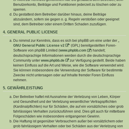
Benutzerkonto, Beiträge und Funktionen jederzeit zu löschen oder zu
sperren.
Du gestattest dem Betreiber darüber hinaus, deine Beiträge
abzuändern, sofern sie gegen o. g. Regeln verstoßen oder geeignet
sind, dem Betreiber oder einem Dritten Schaden zuzufügen.
4. GENERAL PUBLIC LICENSE
Du nimmst zur Kenntnis, dass es sich bei phpBB um eine unter der „
GNU General Public License v2
“ (GPL) bereitgestellten Foren-
Software von phpBB Limited (
www.phpbb.com
) handelt;
deutschsprachige Informationen werden durch die deutschsprachige
Community unter
www.phpbb.de
zur Verfügung gestellt. Beide haben
keinen Einfluss auf die Art und Weise, wie die Software verwendet wird.
Sie können insbesondere die Verwendung der Software für bestimmte
Zwecke nicht untersagen oder auf Inhalte fremder Foren Einfluss
nehmen.
5. GEWÄHRLEISTUNG
Der Betreiber haftet mit Ausnahme der Verletzung von Leben, Körper
und Gesundheit und der Verletzung wesentlicher Vertragspflichten
(Kardinalpflichten) nur für Schäden, die auf ein vorsätzliches oder grob
fahrlässiges Verhalten zurückzuführen sind. Dies gilt auch für mittelbare
Folgeschäden wie insbesondere entgangenen Gewinn.
Die Haftung ist gegenüber Verbrauchern außer bei vorsätzlichem oder
grob fahrlässigem Verhalten oder bei Schäden aus der Verletzung von