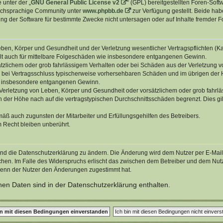
 unter der „
GNU General Public License v2
“ (GPL) bereitgestellten Foren-Sof
tschsprachige Community unter
www.phpbb.de
zur Verfügung gestellt. Beide hab
g der Software für bestimmte Zwecke nicht untersagen oder auf Inhalte fremder F
ben, Körper und Gesundheit und der Verletzung wesentlicher Vertragspflichten (Kard
gilt auch für mittelbare Folgeschäden wie insbesondere entgangenen Gewinn.
ätzlichem oder grob fahrlässigem Verhalten oder bei Schäden aus der Verletzung 
 die bei Vertragsschluss typischerweise vorhersehbaren Schäden und im übrigen de
wie insbesondere entgangenen Gewinn.
erletzung von Leben, Körper und Gesundheit oder vorsätzlichem oder grob fahrläs
der Höhe nach auf die vertragstypischen Durchschnittsschäden begrenzt. Dies gi
mäß auch zugunsten der Mitarbeiter und Erfüllungsgehilfen des Betreibers.
 Recht bleiben unberührt.
und die Datenschutzerklärung zu ändern. Die Änderung wird dem Nutzer per E-Mail m
chen. Im Falle des Widerspruchs erlischt das zwischen dem Betreiber und dem Nutze
wenn der Nutzer den Änderungen zugestimmt hat.
en Daten sind in der Datenschutzerklärung enthalten.