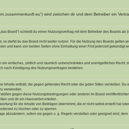
orum.zusammenkunft.eu“) wird zwischen dir und dem Betreiber ein Vert
das Board“) schließt du einen Nutzungsvertrag mit dem Betreiber des Boards ab (i
 so darfst du das Board nicht weiter nutzen. Für die Nutzung des Boards gelten jew
sen und kann von beiden Seiten ohne Einhaltung einer Frist jederzeit gekündigt w
ber ein einfaches, zeitlich und räumlich unbeschränktes und unentgeltliches Recht
auch nach Kündigung des Nutzungsvertrages bestehen.
ine Inhalte enthält, die gegen geltendes Recht oder die guten Sitten verstoßen. Du 
 zu verwenden.
erstößen gegen diese Nutzungsbedingungen oder anderer im Board veröffentlichte
ßen und dir ein Hausverbot erteilen.
ortung für die Inhalte von Beiträgen übernimmt, die er nicht selbst erstellt hat od
jederzeit zu löschen oder zu sperren.
räge abzuändern, sofern sie gegen o. g. Regeln verstoßen oder geeignet sind, dem