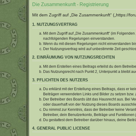
Die Zusammenkunft - Registrierung
Mit dem Zugriff auf „Die Zusammenkunft“ („https://f
1. NUTZUNGSVERTRAG
Mit dem Zugriff auf „Die Zusammenkunft“ (im Folgenden „
nachfolgenden Regelungen einverstanden.
Wenn du mit diesen Regelungen nicht einverstanden bist,
Der Nutzungsvertrag wird auf unbestimmte Zeit geschlos
2. EINRÄUMUNG VON NUTZUNGSRECHTEN
Mit dem Erstellen eines Beitrags erteilst du dem Betrei
Das Nutzungsrecht nach Punkt 2, Unterpunkt a bleibt 
3. PFLICHTEN DES NUTZERS
Du erklärst mit der Erstellung eines Beitrags, dass er ke
Beiträgen verwendeten Links und Bilder zu setzen bzw.
Der Betreiber des Boards übt das Hausrecht aus. Bei V
oder dauerhaft von der Nutzung dieses Boards ausschlie
Du nimmst zur Kenntnis, dass der Betreiber keine Verantw
Betreiber, dein Benutzerkonto, Beiträge und Funktionen 
Du gestattest dem Betreiber darüber hinaus, deine Beit
4. GENERAL PUBLIC LICENSE