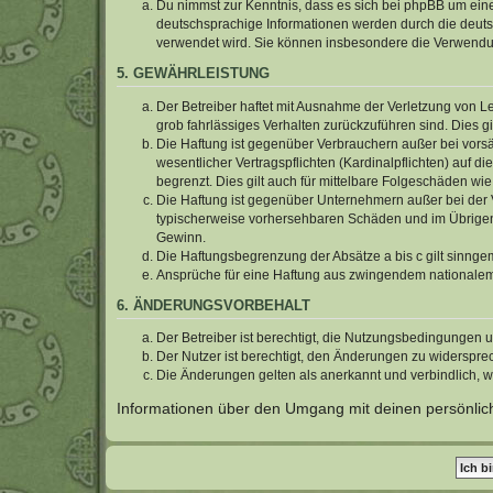
Du nimmst zur Kenntnis, dass es sich bei phpBB um eine
deutschsprachige Informationen werden durch die deu
verwendet wird. Sie können insbesondere die Verwendun
5. GEWÄHRLEISTUNG
Der Betreiber haftet mit Ausnahme der Verletzung von Le
grob fahrlässiges Verhalten zurückzuführen sind. Dies 
Die Haftung ist gegenüber Verbrauchern außer bei vors
wesentlicher Vertragspflichten (Kardinalpflichten) auf
begrenzt. Dies gilt auch für mittelbare Folgeschäden 
Die Haftung ist gegenüber Unternehmern außer bei der V
typischerweise vorhersehbaren Schäden und im Übrigen 
Gewinn.
Die Haftungsbegrenzung der Absätze a bis c gilt sinnge
Ansprüche für eine Haftung aus zwingendem nationalem
6. ÄNDERUNGSVORBEHALT
Der Betreiber ist berechtigt, die Nutzungsbedingungen 
Der Nutzer ist berechtigt, den Änderungen zu widerspre
Die Änderungen gelten als anerkannt und verbindlich, 
Informationen über den Umgang mit deinen persönlich