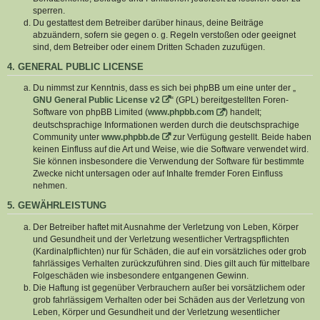
sperren.
Du gestattest dem Betreiber darüber hinaus, deine Beiträge
abzuändern, sofern sie gegen o. g. Regeln verstoßen oder geeignet
sind, dem Betreiber oder einem Dritten Schaden zuzufügen.
4. GENERAL PUBLIC LICENSE
Du nimmst zur Kenntnis, dass es sich bei phpBB um eine unter der „
GNU General Public License v2
“ (GPL) bereitgestellten Foren-
Software von phpBB Limited (
www.phpbb.com
) handelt;
deutschsprachige Informationen werden durch die deutschsprachige
Community unter
www.phpbb.de
zur Verfügung gestellt. Beide haben
keinen Einfluss auf die Art und Weise, wie die Software verwendet wird.
Sie können insbesondere die Verwendung der Software für bestimmte
Zwecke nicht untersagen oder auf Inhalte fremder Foren Einfluss
nehmen.
5. GEWÄHRLEISTUNG
Der Betreiber haftet mit Ausnahme der Verletzung von Leben, Körper
und Gesundheit und der Verletzung wesentlicher Vertragspflichten
(Kardinalpflichten) nur für Schäden, die auf ein vorsätzliches oder grob
fahrlässiges Verhalten zurückzuführen sind. Dies gilt auch für mittelbare
Folgeschäden wie insbesondere entgangenen Gewinn.
Die Haftung ist gegenüber Verbrauchern außer bei vorsätzlichem oder
grob fahrlässigem Verhalten oder bei Schäden aus der Verletzung von
Leben, Körper und Gesundheit und der Verletzung wesentlicher