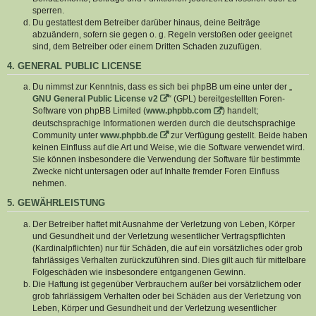
sperren.
Du gestattest dem Betreiber darüber hinaus, deine Beiträge
abzuändern, sofern sie gegen o. g. Regeln verstoßen oder geeignet
sind, dem Betreiber oder einem Dritten Schaden zuzufügen.
4. GENERAL PUBLIC LICENSE
Du nimmst zur Kenntnis, dass es sich bei phpBB um eine unter der „
GNU General Public License v2
“ (GPL) bereitgestellten Foren-
Software von phpBB Limited (
www.phpbb.com
) handelt;
deutschsprachige Informationen werden durch die deutschsprachige
Community unter
www.phpbb.de
zur Verfügung gestellt. Beide haben
keinen Einfluss auf die Art und Weise, wie die Software verwendet wird.
Sie können insbesondere die Verwendung der Software für bestimmte
Zwecke nicht untersagen oder auf Inhalte fremder Foren Einfluss
nehmen.
5. GEWÄHRLEISTUNG
Der Betreiber haftet mit Ausnahme der Verletzung von Leben, Körper
und Gesundheit und der Verletzung wesentlicher Vertragspflichten
(Kardinalpflichten) nur für Schäden, die auf ein vorsätzliches oder grob
fahrlässiges Verhalten zurückzuführen sind. Dies gilt auch für mittelbare
Folgeschäden wie insbesondere entgangenen Gewinn.
Die Haftung ist gegenüber Verbrauchern außer bei vorsätzlichem oder
grob fahrlässigem Verhalten oder bei Schäden aus der Verletzung von
Leben, Körper und Gesundheit und der Verletzung wesentlicher