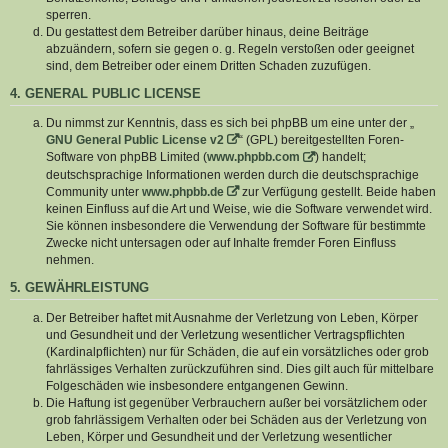
sperren.
Du gestattest dem Betreiber darüber hinaus, deine Beiträge
abzuändern, sofern sie gegen o. g. Regeln verstoßen oder geeignet
sind, dem Betreiber oder einem Dritten Schaden zuzufügen.
4. GENERAL PUBLIC LICENSE
Du nimmst zur Kenntnis, dass es sich bei phpBB um eine unter der „
GNU General Public License v2
“ (GPL) bereitgestellten Foren-
Software von phpBB Limited (
www.phpbb.com
) handelt;
deutschsprachige Informationen werden durch die deutschsprachige
Community unter
www.phpbb.de
zur Verfügung gestellt. Beide haben
keinen Einfluss auf die Art und Weise, wie die Software verwendet wird.
Sie können insbesondere die Verwendung der Software für bestimmte
Zwecke nicht untersagen oder auf Inhalte fremder Foren Einfluss
nehmen.
5. GEWÄHRLEISTUNG
Der Betreiber haftet mit Ausnahme der Verletzung von Leben, Körper
und Gesundheit und der Verletzung wesentlicher Vertragspflichten
(Kardinalpflichten) nur für Schäden, die auf ein vorsätzliches oder grob
fahrlässiges Verhalten zurückzuführen sind. Dies gilt auch für mittelbare
Folgeschäden wie insbesondere entgangenen Gewinn.
Die Haftung ist gegenüber Verbrauchern außer bei vorsätzlichem oder
grob fahrlässigem Verhalten oder bei Schäden aus der Verletzung von
Leben, Körper und Gesundheit und der Verletzung wesentlicher