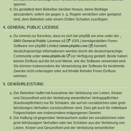
sperren.
Du gestattest dem Betreiber darüber hinaus, deine Beiträge
abzuändern, sofern sie gegen o. g. Regeln verstoßen oder geeignet
sind, dem Betreiber oder einem Dritten Schaden zuzufügen.
4. GENERAL PUBLIC LICENSE
Du nimmst zur Kenntnis, dass es sich bei phpBB um eine unter der „
GNU General Public License v2
“ (GPL) bereitgestellten Foren-
Software von phpBB Limited (
www.phpbb.com
) handelt;
deutschsprachige Informationen werden durch die deutschsprachige
Community unter
www.phpbb.de
zur Verfügung gestellt. Beide haben
keinen Einfluss auf die Art und Weise, wie die Software verwendet wird.
Sie können insbesondere die Verwendung der Software für bestimmte
Zwecke nicht untersagen oder auf Inhalte fremder Foren Einfluss
nehmen.
5. GEWÄHRLEISTUNG
Der Betreiber haftet mit Ausnahme der Verletzung von Leben, Körper
und Gesundheit und der Verletzung wesentlicher Vertragspflichten
(Kardinalpflichten) nur für Schäden, die auf ein vorsätzliches oder grob
fahrlässiges Verhalten zurückzuführen sind. Dies gilt auch für mittelbare
Folgeschäden wie insbesondere entgangenen Gewinn.
Die Haftung ist gegenüber Verbrauchern außer bei vorsätzlichem oder
grob fahrlässigem Verhalten oder bei Schäden aus der Verletzung von
Leben, Körper und Gesundheit und der Verletzung wesentlicher