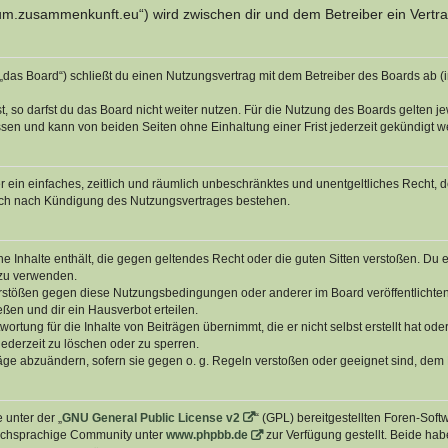
orum.zusammenkunft.eu“) wird zwischen dir und dem Betreiber ein Vert
das Board“) schließt du einen Nutzungsvertrag mit dem Betreiber des Boards ab (i
 so darfst du das Board nicht weiter nutzen. Für die Nutzung des Boards gelten jew
sen und kann von beiden Seiten ohne Einhaltung einer Frist jederzeit gekündigt w
ber ein einfaches, zeitlich und räumlich unbeschränktes und unentgeltliches Recht
auch nach Kündigung des Nutzungsvertrages bestehen.
ine Inhalte enthält, die gegen geltendes Recht oder die guten Sitten verstoßen. Du 
 zu verwenden.
erstößen gegen diese Nutzungsbedingungen oder anderer im Board veröffentlichte
ßen und dir ein Hausverbot erteilen.
ortung für die Inhalte von Beiträgen übernimmt, die er nicht selbst erstellt hat od
jederzeit zu löschen oder zu sperren.
räge abzuändern, sofern sie gegen o. g. Regeln verstoßen oder geeignet sind, dem
 unter der „
GNU General Public License v2
“ (GPL) bereitgestellten Foren-Sof
tschsprachige Community unter
www.phpbb.de
zur Verfügung gestellt. Beide hab