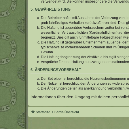
verwendet wird. Sie können insbesondere die Verwendun
5. GEWÄHRLEISTUNG
Der Betreiber haftet mit Ausnahme der Verletzung von Le
grob fahrlässiges Verhalten zurückzuführen sind. Dies 
Die Haftung ist gegenüber Verbrauchern außer bei vors
wesentlicher Vertragspflichten (Kardinalpflichten) auf
begrenzt. Dies gilt auch für mittelbare Folgeschäden 
Die Haftung ist gegenüber Unternehmern außer bei der V
typischerweise vorhersehbaren Schäden und im Übrigen 
Gewinn.
Die Haftungsbegrenzung der Absätze a bis c gilt sinnge
Ansprüche für eine Haftung aus zwingendem nationalem
6. ÄNDERUNGSVORBEHALT
Der Betreiber ist berechtigt, die Nutzungsbedingungen 
Der Nutzer ist berechtigt, den Änderungen zu widerspre
Die Änderungen gelten als anerkannt und verbindlich, 
Informationen über den Umgang mit deinen persönlich
Startseite
Foren-Übersicht