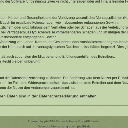
g der Software für bestimmte Zwecke nicht untersagen oder auf Inhalte fremder F
ben, Körper und Gesundheit und der Verletzung wesentlicher Vertragspflichten (Kard
gilt auch für mittelbare Folgeschäden wie insbesondere entgangenen Gewinn.
ätzlichem oder grob fahrlässigem Verhalten oder bei Schäden aus der Verletzung 
 die bei Vertragsschluss typischerweise vorhersehbaren Schäden und im übrigen de
wie insbesondere entgangenen Gewinn.
erletzung von Leben, Körper und Gesundheit oder vorsätzlichem oder grob fahrläs
der Höhe nach auf die vertragstypischen Durchschnittsschäden begrenzt. Dies gi
mäß auch zugunsten der Mitarbeiter und Erfüllungsgehilfen des Betreibers.
 Recht bleiben unberührt.
und die Datenschutzerklärung zu ändern. Die Änderung wird dem Nutzer per E-Mail m
chen. Im Falle des Widerspruchs erlischt das zwischen dem Betreiber und dem Nutze
wenn der Nutzer den Änderungen zugestimmt hat.
en Daten sind in der Datenschutzerklärung enthalten.
Powered by
phpBB
® Forum Software © phpBB Limited
Deutsche Übersetzung durch
phpBB.de