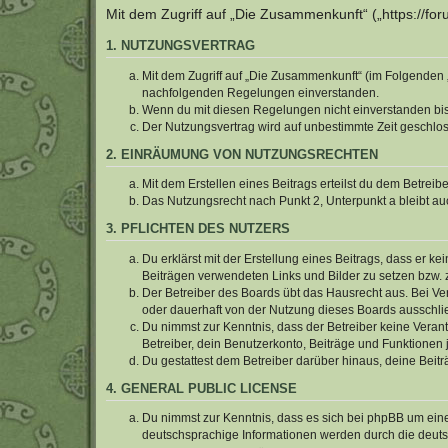
Mit dem Zugriff auf „Die Zusammenkunft“ („https://f
1. NUTZUNGSVERTRAG
Mit dem Zugriff auf „Die Zusammenkunft“ (im Folgenden „
nachfolgenden Regelungen einverstanden.
Wenn du mit diesen Regelungen nicht einverstanden bist,
Der Nutzungsvertrag wird auf unbestimmte Zeit geschlos
2. EINRÄUMUNG VON NUTZUNGSRECHTEN
Mit dem Erstellen eines Beitrags erteilst du dem Betrei
Das Nutzungsrecht nach Punkt 2, Unterpunkt a bleibt 
3. PFLICHTEN DES NUTZERS
Du erklärst mit der Erstellung eines Beitrags, dass er ke
Beiträgen verwendeten Links und Bilder zu setzen bzw.
Der Betreiber des Boards übt das Hausrecht aus. Bei V
oder dauerhaft von der Nutzung dieses Boards ausschlie
Du nimmst zur Kenntnis, dass der Betreiber keine Verantw
Betreiber, dein Benutzerkonto, Beiträge und Funktionen 
Du gestattest dem Betreiber darüber hinaus, deine Beit
4. GENERAL PUBLIC LICENSE
Du nimmst zur Kenntnis, dass es sich bei phpBB um eine
deutschsprachige Informationen werden durch die deu